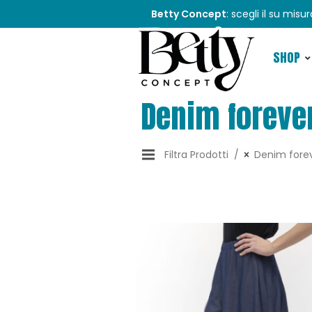
Betty Concept
: scegli il su misu
SHOP
Denim foreve
Filtra Prodotti
Denim fore