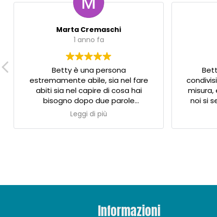
Marta Cremaschi
1 anno fa
Betty è una persona
Bett
estremamente abile, sia nel fare
condivisi
abiti sia nel capire di cosa hai
misura, 
bisogno dopo due parole
noi si 
scambiate. È stata super
abiti che 
Leggi di più
disponibile in tutto, penso perché
tutto lo s
ha davvero a cuore le sue clienti, ed
per
il negozio è stupendo!
Consigliatissimo
Informazioni