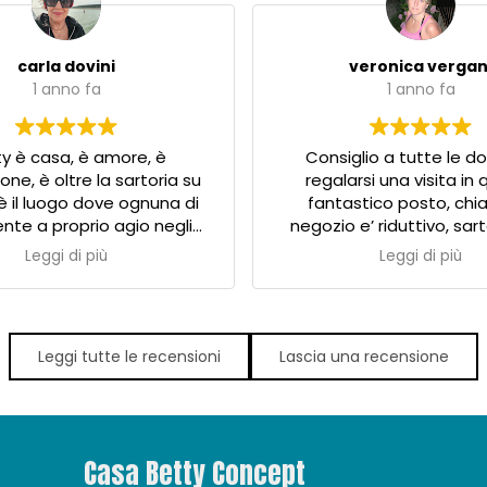
carla dovini
veronica vergan
1 anno fa
1 anno fa
y è casa, è amore, è
Consiglio a tutte le d
one, è oltre la sartoria su
regalarsi una visita in
è il luogo dove ognuna di
fantastico posto, chi
sente a proprio agio negli
negozio e’ riduttivo, sar
crea. Grazie Betty,grazie a
rende l’idea…un luogo col
Leggi di più
Leggi di più
taff che ogni giorno lavora
classe dove si incontran
 un mondo possibile
vere che hanno a cuore 
missione: farti stare BENE
“panni”!
Leggi tutte le recensioni
Lascia una recensione
Gli abiti costano un po’ 
una vita e sono insostituib
quelli delle nostre mamm
un capo che ti accompa
tanti anni, mica come quell
Casa Betty Concept
brand che per quanto f