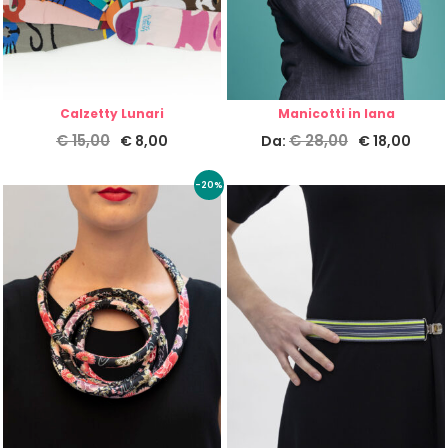
Calzetty Lunari
Manicotti in lana
€
15,00
€
28,00
€
8,00
Da:
€
18,00
-20%