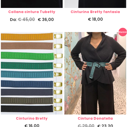
Collana cintura Tubetty
Cinturino Bretty fantasia
€
45,00
€
18,00
Da:
€
36,00
Nuovo
Cinturino Bretty
Cintura Donatella
€
16,00
€
29,00
€
23,20