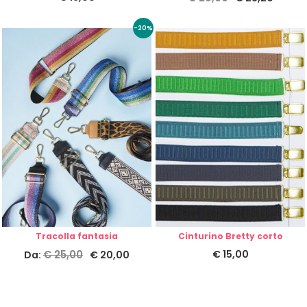
-20%
Tracolla fantasia
Cinturino Bretty corto
€
25,00
€
15,00
Da:
€
20,00