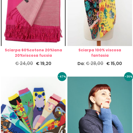
Sciarpa 60%cotone 20%lana
Sciarpa 100% viscosa
20%viscosa fucsia
fantasia
€
24,00
€
28,00
€
19,20
Da:
€
15,00
-47%
-36%