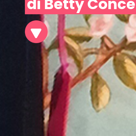
di Betty Conc