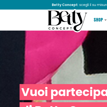
Betty Concept
: scegli il su misu
SHOP
Vuoi partecipa