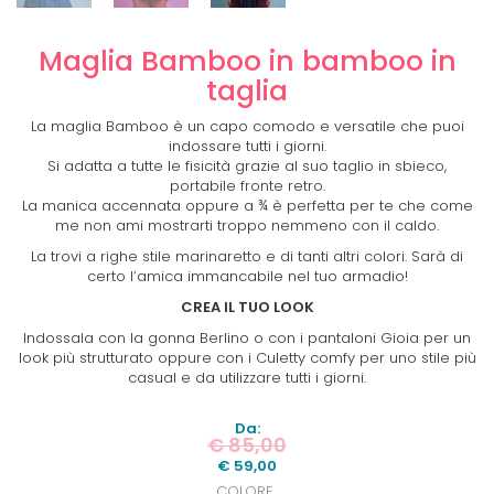
Maglia Bamboo in bamboo in
taglia
La maglia Bamboo è un capo comodo e versatile che puoi
indossare tutti i giorni.
Si adatta a tutte le fisicità grazie al suo taglio in sbieco,
portabile fronte retro.
La manica accennata oppure a ¾ è perfetta per te che come
me non ami mostrarti troppo nemmeno con il caldo.
La trovi a righe stile marinaretto e di tanti altri colori. Sarà di
certo l’amica immancabile nel tuo armadio!
CREA IL TUO LOOK
Indossala con la gonna Berlino o con i pantaloni Gioia per un
look più strutturato oppure con i Culetty comfy per uno stile più
casual e da utilizzare tutti i giorni.
Da:
€
85,00
€
59,00
COLORE