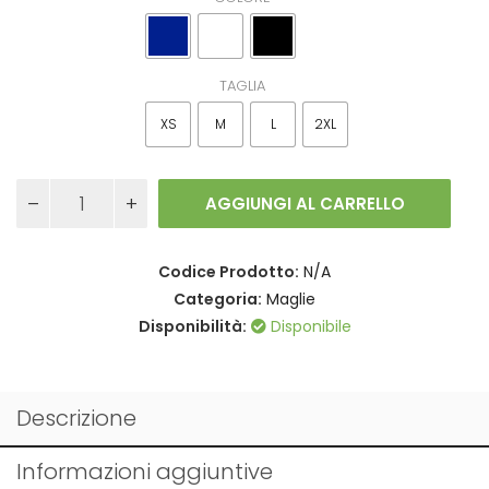
TAGLIA
XS
M
L
2XL
Maglia
AGGIUNGI AL CARRELLO
Bamboo
in
bamboo
Codice Prodotto:
N/A
in
taglia
Categoria:
Maglie
quantità
Disponibilità:
Disponibile
Descrizione
Informazioni aggiuntive