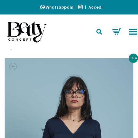
Whatsappami
|
Accedi
Toggle Menu
Home
»
Tessuto
»
Bamboo
»
Maglia Bamboo In Bamboo In
Taglia
-31%
+