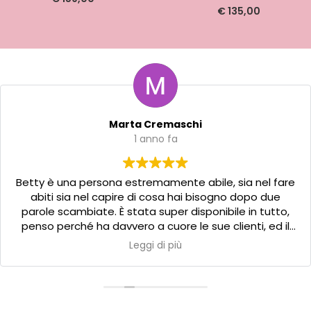
€
135,00
Marta Cremaschi
1 anno fa
Betty è una persona estremamente abile, sia nel fare
abiti sia nel capire di cosa hai bisogno dopo due
parole scambiate. È stata super disponibile in tutto,
penso perché ha davvero a cuore le sue clienti, ed il
negozio è stupendo! Consigliatissimo
Leggi di più