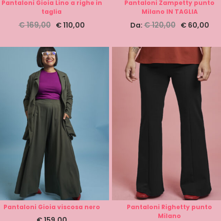
Pantaloni Gioia Lino a righe in
Pantaloni Zampetty punto
taglia
Milano IN TAGLIA
€
169,00
€
120,00
€
110,00
Da:
€
60,00
Pantaloni Gioia viscosa nero
Pantaloni Righetty punto
Milano
€
159,00