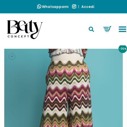
Whatsappami
|
Accedi
Toggle Menu
Home
»
Tessuto
»
Viscosa
»
Pantalone Gionfy Fantasia In Taglia
-35%
+