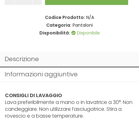
Gionfy
fantasia
in
Codice Prodotto:
N/A
taglia
quantità
Categoria:
Pantaloni
Disponibilità:
Disponibile
Descrizione
Informazioni aggiuntive
CONSIGLI DI LAVAGGIO
Lava preferibilmente a mano o in lavatrice a 30°. Non
candeggiare. Non utilizzare l’asciugatrice. Stira a
rovescio e a basse temperature.