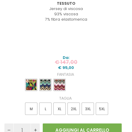
TESSUTO
Jersey di viscosa
93% viscosa
7% fibra elastomerica
Da:
€
147,00
€
95,00
FANTASIA
TAGLIA
M
L
XL
2XL
3XL
5XL
Pantalone
AGGIUNGI AL CARRELLO