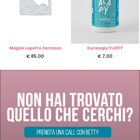
Maglia Lupetto fantasia
Kuracapy FLUFFY
€
85,00
€
7,00