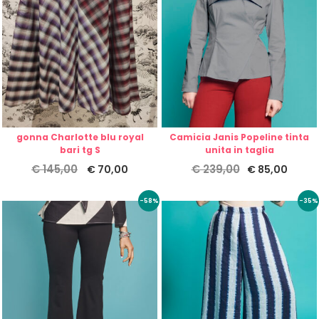
gonna Charlotte blu royal
Camicia Janis Popeline tinta
bari tg S
unita in taglia
€
145,00
€
239,00
€
70,00
€
85,00
-58%
-35%