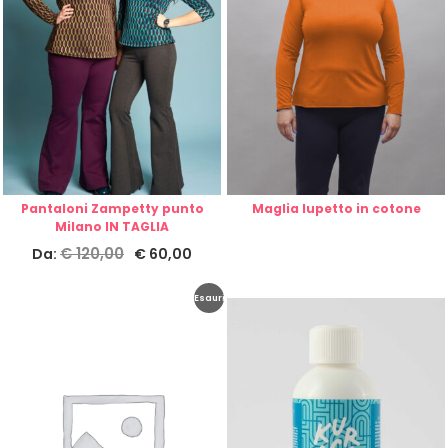
Pantaloni Zampetty punto
Maglia lupetto in cotone
Milano IN TAGLIA
€
120,00
Da:
€
60,00
Esaurito