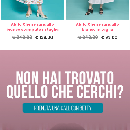
Abito Cherie sangallo
Abito Cherie sangallo
bianco stampato in taglia
bianco in taglia
€
249,00
€
249,00
€
139,00
€
99,00