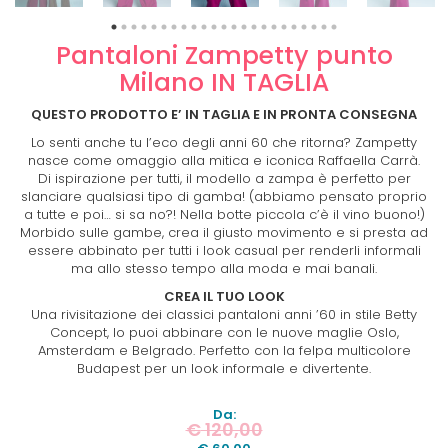
Pantaloni Zampetty punto
Milano IN TAGLIA
QUESTO PRODOTTO E’ IN TAGLIA E IN PRONTA CONSEGNA
Lo senti anche tu l’eco degli anni 60 che ritorna? Zampetty
nasce come omaggio alla mitica e iconica Raffaella Carrà.
Di ispirazione per tutti, il modello a zampa è perfetto per
slanciare qualsiasi tipo di gamba! (abbiamo pensato proprio
a tutte e poi… si sa no?! Nella botte piccola c’è il vino buono!)
Morbido sulle gambe, crea il giusto movimento e si presta ad
essere abbinato per tutti i look casual per renderli informali
ma allo stesso tempo alla moda e mai banali.
CREA IL TUO LOOK
Una rivisitazione dei classici pantaloni anni ’60 in stile Betty
Concept, lo puoi abbinare con le nuove maglie Oslo,
Amsterdam e Belgrado. Perfetto con la felpa multicolore
Budapest per un look informale e divertente.
Da:
€
120,00