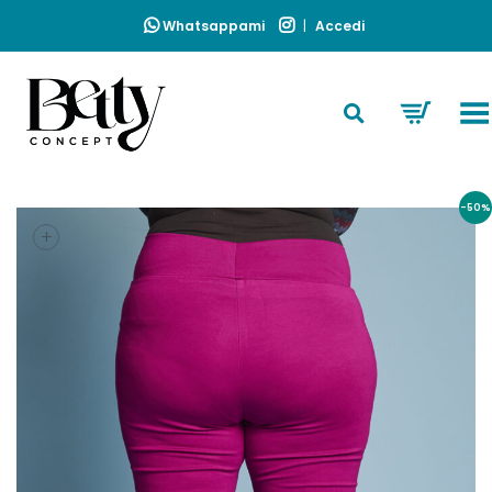
Whatsappami
|
Accedi
Toggle Menu
Home
»
Tessuto
»
Punto Milano
»
Pantaloni Zampetty Punto Milano
IN TAGLIA
-50%
+