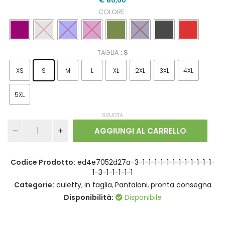
€
60,00
COLORE
TAGLIA
: S
XS
S
M
L
XL
2XL
3XL
4XL
5XL
SVUOTA
Pantaloni
AGGIUNGI AL CARRELLO
Zampetty
punto
Milano
Codice Prodotto:
ed4e7052d27a-3-1-1-1-1-1-1-1-1-1-1-1-1-
IN
1-3-1-1-1-1-1
TAGLIA
quantità
Categorie:
culetty
,
in taglia
,
Pantaloni
,
pronta consegna
Disponibilità:
Disponibile